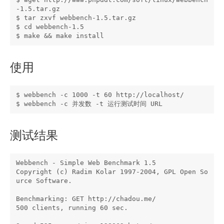
-1.5.tar.gz

$ tar zxvf webbench-1.5.tar.gz

$ cd webbench-1.5

使用
$ webbench -c 1000 -t 60 http://localhost/ 

测试结果
Webbench - Simple Web Benchmark 1.5

Copyright (c) Radim Kolar 1997-2004, GPL Open So
urce Software.

Benchmarking: GET http://chadou.me/

500 clients, running 60 sec.
