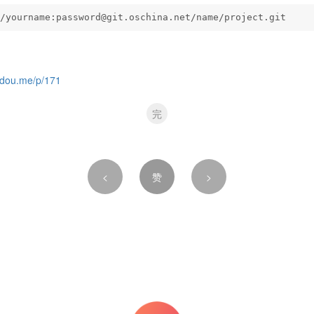
/yourname:password@git.oschina.net/name/project.git
adou.me/p/171
完
<
赞
>